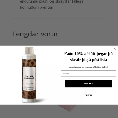
endurunnu plasti og skreyttar fallega
hönnuðum prentum.
Tengdar vörur
Fáðu 10% afslátt þegar þú
skráir þig á póstlista
og upplýsingar um nýjungar, afslætti og fróðleik
Email
SKRÁ MIG!
NEI TAKK