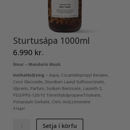
Sturtusápa 1000ml
6.990
kr.
Ilmur – Mandarin Musk
Innihaldslýsing
– Aqua, Cocamidopropyl Betaine,
Coco Glucoside, Disodium Lauryl Sulfosuccinate,
Glycerin, Parfum, Sodium Benzoate, Laureth-2,
PEG/PPG-120/10 TrimethylolpropaneTrioleate,
Potassium Sorbate, Citric Acid,Limonene
Á lager
Sturtusápa
Setja í körfu
1000ml