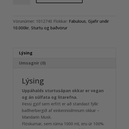
quantity
Vörunúmer:
1012740
Flokkar:
Fabulous
,
Gjafir undir
10.000kr
,
Sturtu og baðvörur
Lýsing
Umsagnir (0)
Lýsing
Uppáhalds sturtusápan okkar er vegan
og án súlfata og litarefna.
Þessi gjöf sem erfitt er að standast fyllir
baðherbergið af einkennisilmnum okkar –
Mandarin Musk.
Flöskurnar, sem rúma 1000 ml, eru úr 100%