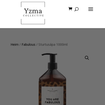
Heim
/
Fabulous
/ Sturtusápa 1000ml