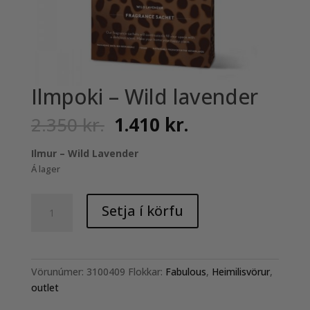
Ilmpoki – Wild lavender
Original
Current
2.350
kr.
1.410
kr.
price
price
was:
is:
Ilmur – Wild Lavender
2.350 kr..
1.410 kr..
Á lager
Ilmpoki
Setja í körfu
-
Wild
lavender
quantity
Vörunúmer:
3100409
Flokkar:
Fabulous
,
Heimilisvörur
,
outlet