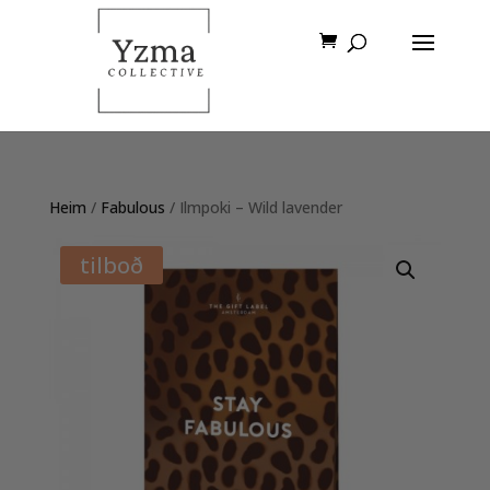
Heim
/
Fabulous
/ Ilmpoki – Wild lavender
tilboð