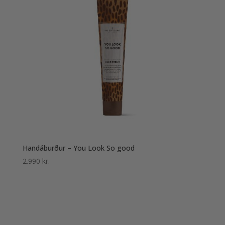
Handáburður – You Look So good
2.990
kr.