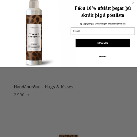
Fáðu 10% afslátt þegar þú
skráir þig á póstlista
og upplýsingar um nýjungar, afslætti og fróðleik
Email
SKRÁ MIG!
NEI TAKK
Handáburður – Hugs & Kisses
2.990
kr.