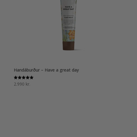
Handáburður – Have a great day
2.990
kr.
Einkunn
5.00
af 5