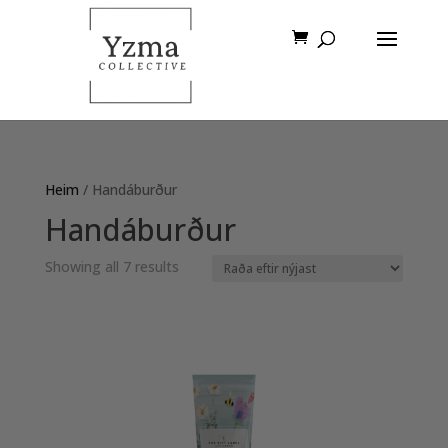
Heim
/ Handáburður
Handáburður
Sorted
Showing all 7 results
by
latest