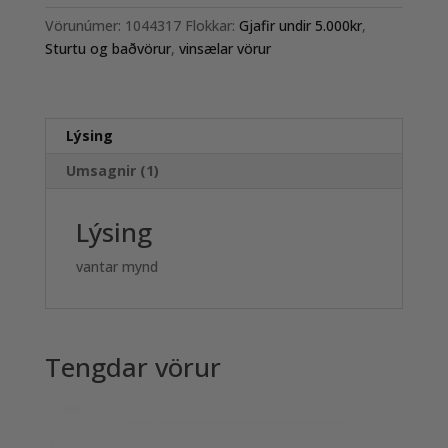
That
Vörunúmer:
1044317
Flokkar:
Gjafir undir 5.000kr
,
´s
Sturtu og baðvörur
,
vinsælar vörur
My
Man
quantity
Lýsing
Umsagnir (1)
Lýsing
vantar mynd
Tengdar vörur