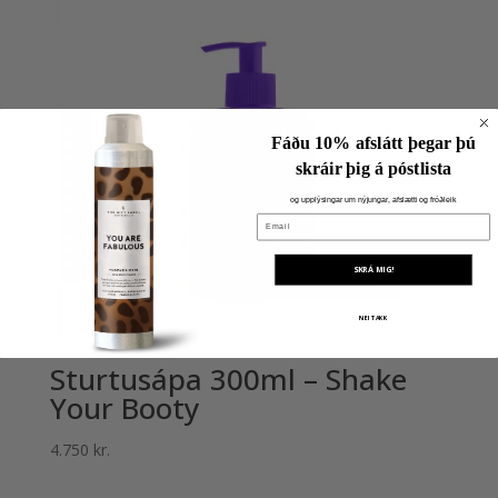
Fáðu 10% afslátt þegar þú
skráir þig á póstlista
og upplýsingar um nýjungar, afslætti og fróðleik
Email
SKRÁ MIG!
NEI TAKK
Sturtusápa 300ml – Shake
Your Booty
4.750
kr.