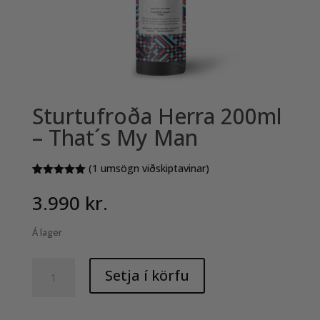
Sturtufroða Herra 200ml
– That´s My Man
(
1
umsögn viðskiptavinar)
Rated
1
5.00
out of 5
3.990
kr.
based on
customer
rating
Á lager
Sturtufroða
Setja í körfu
Herra
200ml
-