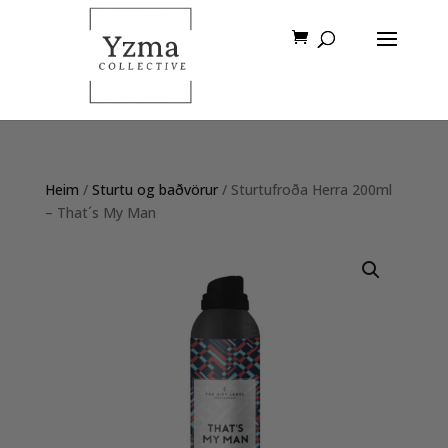
Heim
/
Sturtu og baðvörur
/ Sturtufroða Herra 200ml
– That´s My Man