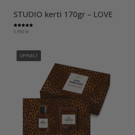
STUDIO kerti 170gr – LOVE
5.990
kr.
Einkunn
5.00
af 5