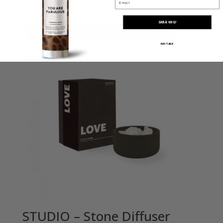
Tengdar vörur
SKRÁ MIG!
NEI TAKK
STUDIO – Stone Diffuser