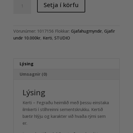
STUDIO
Setja í körfu
kerti
170gr
-
DANCE
Vörunúmer:
1017156
Flokkar:
Gjafahugmyndir
,
Gjafir
quantity
undir 10.000kr
,
Kerti
,
STUDIO
Lýsing
Umsagnir (0)
Lýsing
Kerti – Fegraðu heimilið með þessu einstaka
ilmkerti í stílhreinni sementskrukku. Kertið
bætir hlýju og karakter við hvaða rými sem
er.