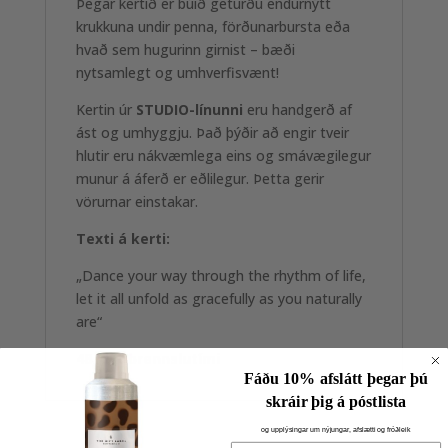
Þegar kertið er búið geturðu endurnýtt
krukkuna undir penna, förðunarbursta eða
hvað sem hugurinn girnist – bæði
nytsamlegt og umhverfisvænt!
Kertin úr
STUDIO-línunni
eru handgerð af
ást og umhyggju. Það þýðir að engir tveir
hlutir eru nákvæmlega eins og smávægilegur
munur á áferð er eðlilegur. Þetta gerir
vörurnar einstakar.
Texti á kerti:
„Dance your way through the rhythm of life,
let it all unfold as gracefully as you naturally
are“
48 klst brennslutími
Fáðu 10% afslátt þegar þú
skráir þig á póstlista
og upplýsingar um nýjungar, afslætti og fróðleik
Email