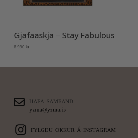
Gjafaaskja – Stay Fabulous
8.990
kr.

HAFA SAMBAND
yzma@yzma.is

FYLGDU OKKUR Á INSTAGRAM