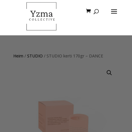
Heim
/
STUDIO
/ STUDIO kerti 170gr – DANCE