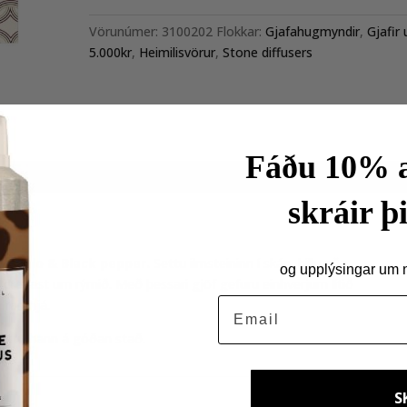
You
Rock
Vörunúmer:
3100202
Flokkar:
Gjafahugmyndir
,
Gjafir 
quantity
5.000kr
,
Heimilisvörur
,
Stone diffusers
Fáðu 10% a
skráir þi
Pomelo & Black pepper.
Settu ilmsteininn í skáp, hillu eða
og upplýsingar um ný
eifast um rýmið. Með þessari gjöf gefuru einhverjum lítið
Email
 framhjá.
settu hann á góðan stað.
S