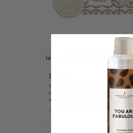
Lýsing
Umsagnir (0)
Lýsing
Nýji keramík steinninn fyllir heimilið af ilmi:
kommóðu og leyfðu dásamlega ilmnum að dr
augnablik af fullkominni ró þegar gengið er
Úðaðu ilmvatninu sem fylgir á steininn og 