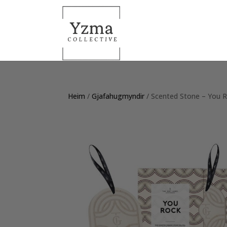
Heim
/
Gjafahugmyndir
/ Scented Stone – You 