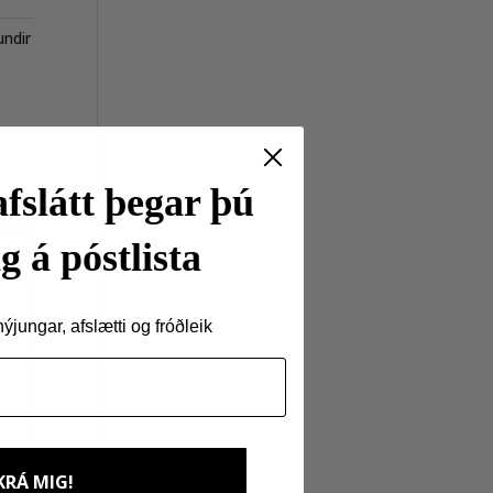
undir
fslátt þegar þú
g á póstlista
jungar, afslætti og fróðleik
KRÁ MIG!