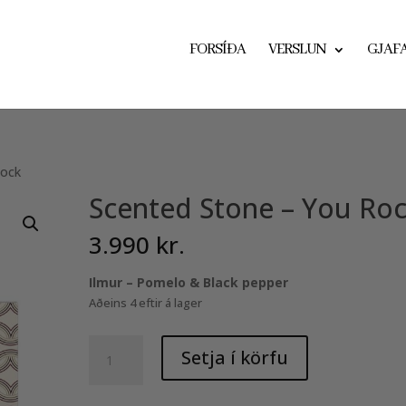
FORSÍÐA
VERSLUN
GJAF
Rock
Scented Stone – You Ro
3.990
kr.
Ilmur – Pomelo & Black pepper
Aðeins 4 eftir á lager
Scented
Setja í körfu
Stone
-