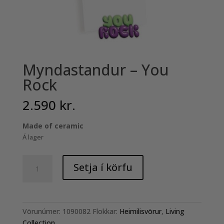
Myndastandur – You
Rock
2.590
kr.
Made of ceramic
Á lager
Myndastandur
Setja í körfu
-
You
Rock
quantity
Vörunúmer:
1090082
Flokkar:
Heimilisvörur
,
Living
Collection