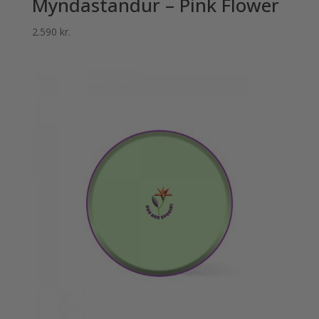
Myndastandur – Pink Flower
2.590
kr.