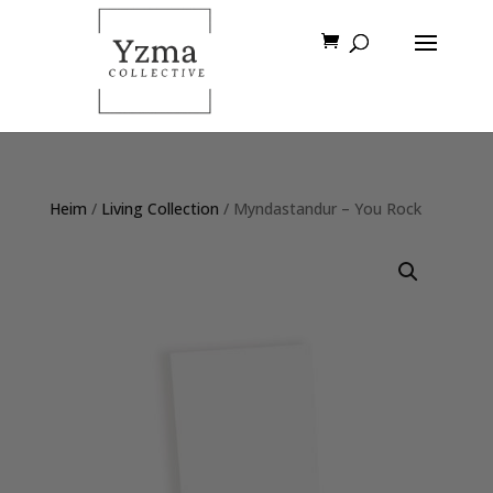
Heim
/
Living Collection
/ Myndastandur – You Rock