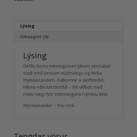
Lýsing
Umsagnir (0)
Lýsing
Gefðu bestu minningunum þínum sérstakan
stað með þessum nútímalegu og litríku
myndastöndum. Fullkomnir á skrifborðið,
hilluna eða náttborðið – lítil viðbót með
miklu vægi fyrir stemninguna í rýminu þínu.
Myndastandur – You rock
Tengdar vörur