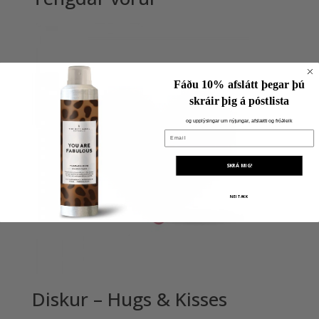
Fáðu 10% afslátt þegar þú
skráir þig á póstlista
og upplýsingar um nýjungar, afslætti og fróðleik
Email
SKRÁ MIG!
NEI TAKK
Diskur – Hugs & Kisses