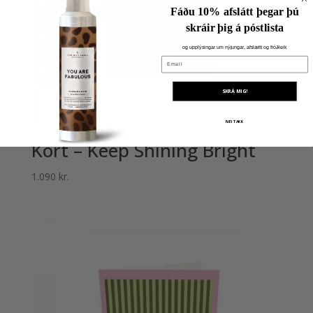
Fáðu 10% afslátt þegar þú
skráir þig á póstlista
og upplýsingar um nýjungar, afslætti og fróðleik
Email
SKRÁ MIG!
NEI TAKK
Kort – Keep Shining Bright
1.090
kr.