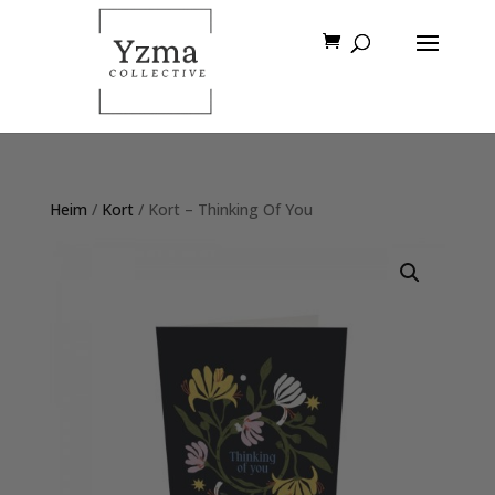
Heim
/
Kort
/ Kort – Thinking Of You