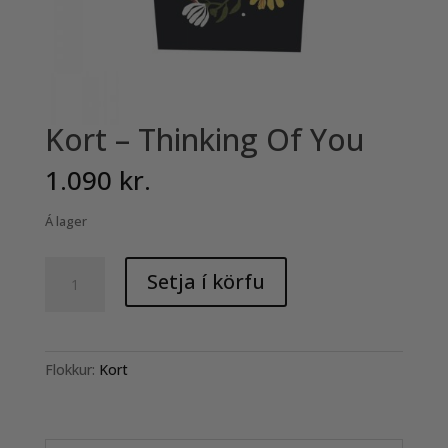
Kort – Thinking Of You
1.090
kr.
Á lager
Kort
Setja í körfu
-
Thinking
Of
You
Flokkur:
Kort
quantity