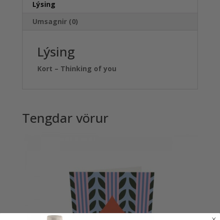
Lýsing
Umsagnir (0)
Lýsing
Kort – Thinking of you
Tengdar vörur