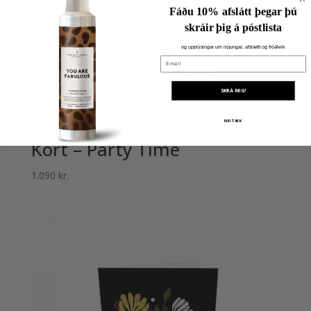
Fáðu 10% afslátt þegar þú
skráir þig á póstlista
og upplýsingar um nýjungar, afslætti og fróðleik
Email
SKRÁ MIG!
NEI TAKK
Kort – Party Time
1.090
kr.