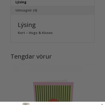
Lýsing
Umsagnir (0)
Lýsing
Kort – Hugs & Kisses
Tengdar vörur