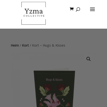
Heim
/
Kort
/ Kort – Hugs & Kisses