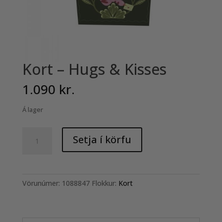
Kort – Hugs & Kisses
1.090
kr.
Á lager
Kort
Setja í körfu
-
Hugs
&
Kisses
Vörunúmer:
1088847
Flokkur:
Kort
quantity