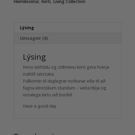
Heimilisvörur
,
Kerti
,
Living Collection
quantity
Lýsing
Umsagnir (0)
Lýsing
Þessi einföldu og stílhreinu kerti gera hverja
máltíð sérstaka.
Fullkomin til daglegrar notkunar eða til að
fagna einstökum stundum – veita hlýja og
notalega birtu við borðið.
Have a good day