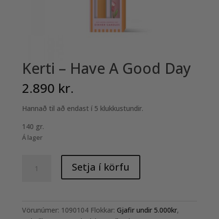
Kerti – Have A Good Day
2.890
kr.
Hannað til að endast í 5 klukkustundir.
140 gr.
Á lager
Kerti
Setja í körfu
-
Have
A
Good
Vörunúmer:
1090104
Flokkar:
Gjafir undir 5.000kr
,
Day