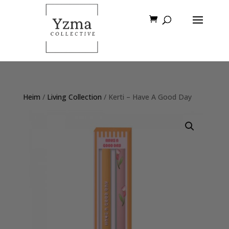
Heim
/
Living Collection
/ Kerti – Have A Good Day