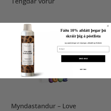
Tengdar vörur
Fáðu 10% afslátt þegar þú
skráir þig á póstlista
og upplýsingar um nýjungar, afslætti og fróðleik
Email
SKRÁ MIG!
NEI TAKK
Myndastandur – Love