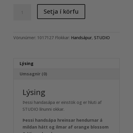
Handsápa
Setja í körfu
400ml
-
I
Adore
Vörunúmer:
1017127
Flokkar:
Handsápur
,
STUDIO
You
quantity
Lýsing
Umsagnir (0)
Lýsing
Þessi handasápa er einstök og er hluti af
STUDIO línunni okkar.
Þessi handsápa hreinsar hendurnar á
mildan hátt og ilmar af o
range blossom