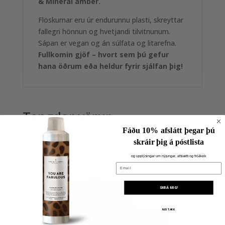
& Mineral amber.
Flöskurnar eru úr endurunnu plasti, skreyttar
fallegri hönnun og hvetjandi tilvitnunum.
Sápan er vegan og án súlfata og litarefna.
Fullkomin gjöf – hvort sem þú gefur
hana öðrum eða heldur fyrir sjálfan þig!
Tengdar vörur
Fáðu 10% afslátt þegar þú
skráir þig á póstlista
og upplýsingar um nýjungar, afslætti og fróðleik
Email
SKRÁ MIG!
NEI TAKK