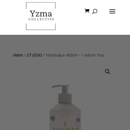
Heim
/
STUDIO
/ Handsápa 400ml – I Adore You