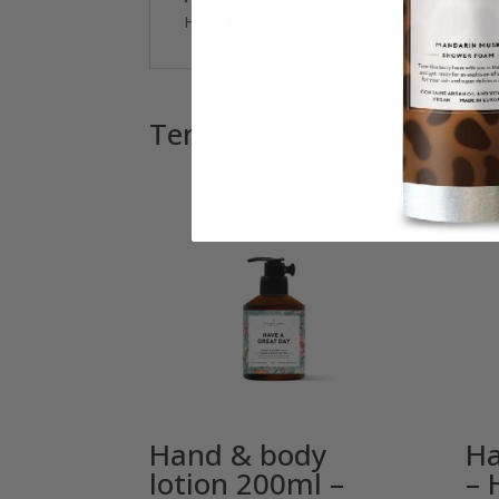
Hann ilmar af Kumquat & Bourbon Vanilla og 
Tengdar vörur
Hand & body
Ha
lotion 200ml –
– 