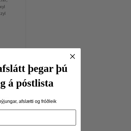
xyl
zyl
fslátt þegar þú
g á póstlista
jungar, afslætti og fróðleik