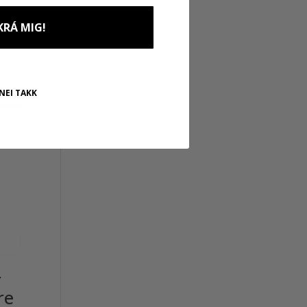
KRÁ MIG!
NEI TAKK
r
re