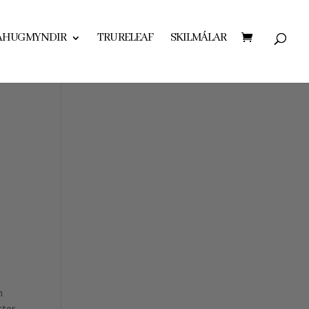
AHUGMYNDIR
TRU RELEAF
SKILMÁLAR
n
ter,