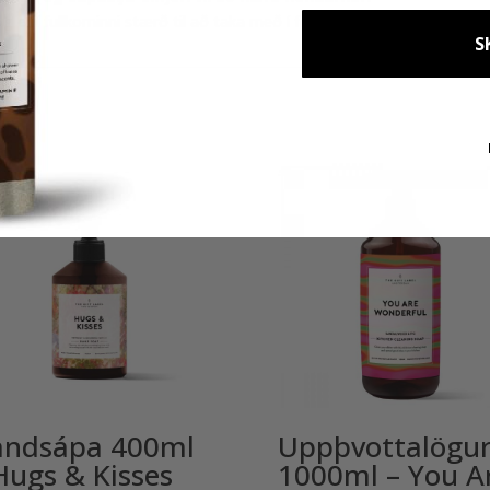
er í fullkominni stærð til að taka með í ferðalagið!
S
ndsápa 400ml
Uppþvottalögu
Hugs & Kisses
1000ml – You A