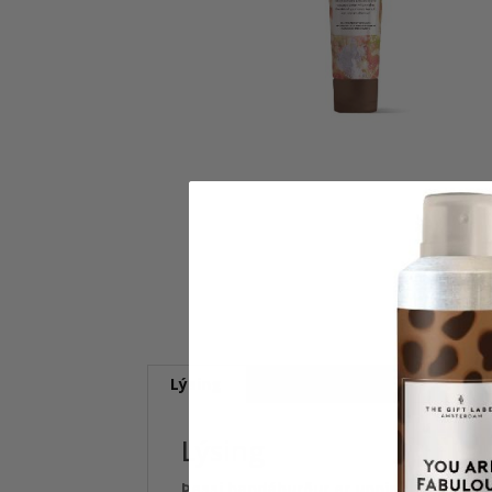
Lýsing
Umsagnir (0)
Lýsing
Þessi handáburður er unninn úr avókad