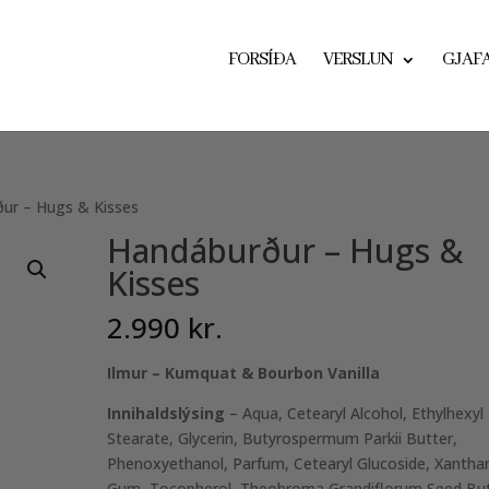
FORSÍÐA
VERSLUN
GJAF
ur – Hugs & Kisses
Handáburður – Hugs &
Kisses
2.990
kr.
Ilmur – Kumquat & Bourbon Vanilla
Innihaldslýsing
– Aqua, Cetearyl Alcohol, Ethylhexyl
Stearate, Glycerin, Butyrospermum Parkii Butter,
Phenoxyethanol, Parfum, Cetearyl Glucoside, Xantha
Gum, Tocopherol, Theobroma Grandiflorum Seed But