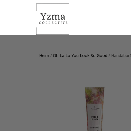
Heim
/
Oh La La You Look So Good
/ Handáburð