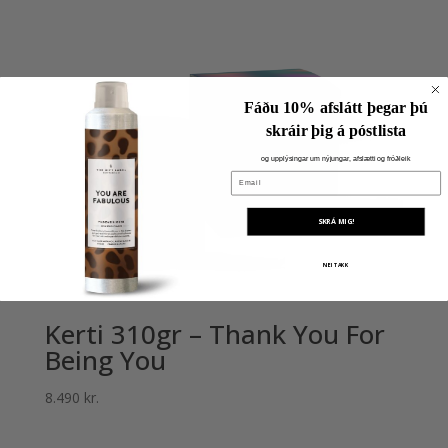
Fáðu 10% afslátt þegar þú
skráir þig á póstlista
og upplýsingar um nýjungar, afslætti og fróðleik
Email
SKRÁ MIG!
NEI TAKK
Kerti 310gr – Thank You For
Being You
8.490
kr.