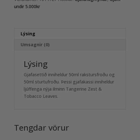
For
undir 5.000kr
Him
quantity
Lýsing
Umsagnir (0)
Lýsing
Gjafasettið inniheldur 50ml rakstursfroðu og
50ml sturtufroðu. Þessi gjafakassi inniheldur
ljúffenga nýja ilminn Tangerine Zest &
Tobacco Leaves.
Tengdar vörur