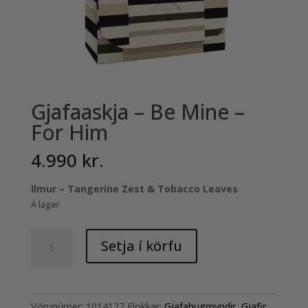
Gjafaaskja – Be Mine –
For Him
4.990
kr.
Ilmur – Tangerine Zest & Tobacco Leaves
Á lager
Gjafaaskja
Setja í körfu
-
Be
Mine
-
Vörunúmer:
1014127
Flokkar:
Gjafahugmyndir
,
Gjafir