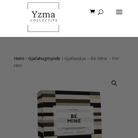
Heim
/
Gjafahugmyndir
/ Gjafaaskja – Be Mine – For
Him