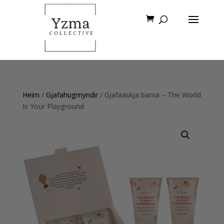
Heim
/
Gjafahugmyndir
/ Gjafaaskja barna – The World
Is Your Playground