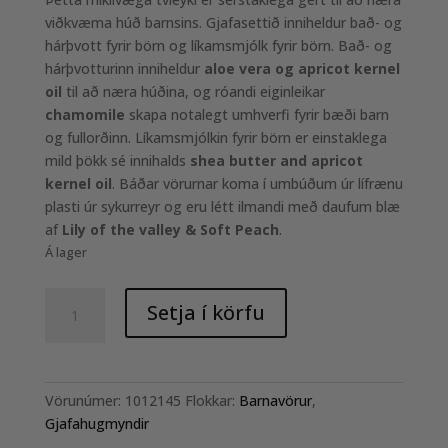
viðkvæma húð barnsins. Gjafasettið inniheldur bað- og
hárþvott fyrir börn og líkamsmjólk fyrir börn. Bað- og
hárþvotturinn inniheldur
aloe vera og apricot kernel
oil
til að næra húðina, og róandi eiginleikar
chamomile
skapa notalegt umhverfi fyrir bæði barn
og fullorðinn. Líkamsmjólkin fyrir börn er einstaklega
mild þökk sé innihalds
shea butter and apricot
kernel oil
. Báðar vörurnar koma í umbúðum úr lífrænu
plasti úr sykurreyr og eru létt ilmandi með daufum blæ
af
Lily of the valley & Soft Peach
.
Á lager
Gjafaaskja
Setja í körfu
barna
-
The
World
Vörunúmer:
1012145
Flokkar:
Barnavörur
,
Is
Gjafahugmyndir
Your