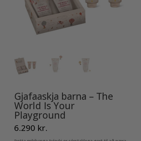
Gjafaaskja barna – The
World Is Your
Playground
6.290
kr.
Þetta mikilvæga tvíeyki er sérstaklega gert til að næra