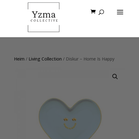
Heim
/
Living Collection
/ Diskur – Home Is Happy