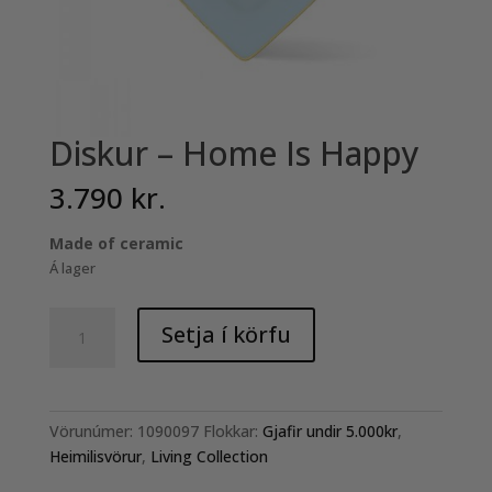
Diskur – Home Is Happy
3.790
kr.
Made of ceramic
Á lager
Diskur
Setja í körfu
-
Home
Is
Happy
Vörunúmer:
1090097
Flokkar:
Gjafir undir 5.000kr
,
quantity
Heimilisvörur
,
Living Collection