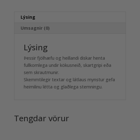
Lýsing
Umsagnir (0)
Lýsing
Þessir fjölhæfu og heillandi diskar henta
fullkomlega undir kökusneið, skartgripi eða
sem skrautmunir.
Skemmtilegir textar og látlaus mynstur gefa
heimilinu létta og glaðlega stemningu.
Tengdar vörur