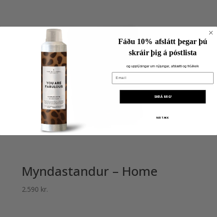
Fáðu 10% afslátt þegar þú
skráir þig á póstlista
og upplýsingar um nýjungar, afslætti og fróðleik
Email
SKRÁ MIG!
NEI TAKK
Myndastandur – Home
2.590
kr.