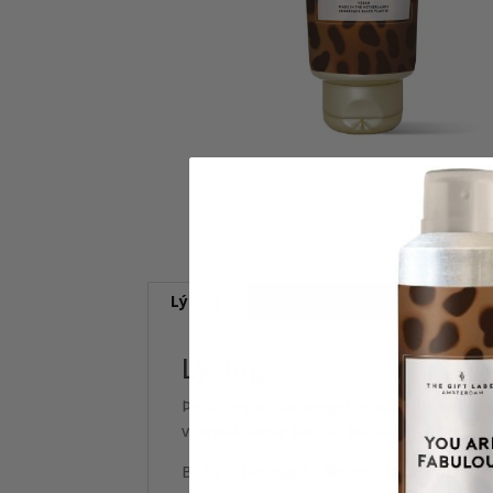
Lýsing
Umsagnir (0)
Lýsing
Þetta vegan showergel er auðvelt í notkun og
vítamíni dekrar það við húðina með hressan
Búðu til þitt eigið fullkomna baðherbergi