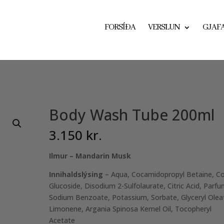
FORSÍÐA
VERSLUN
GJAF
Body Wash Tube 200ml
3.150
kr.
Ilmur – Mandarin Musk
Innihaldslýsing
– Aqua, Cocamidopropyl Betaine, C
Glucoside, Disodium 2-Sulfolaurate, Citric Acid, Parfu
Sodium Benzoate, Potassium, Sorbate, Glyceryl Olea
Limonene, Argania Spinosa Kernel Oil, Tocopheryl
Acetate