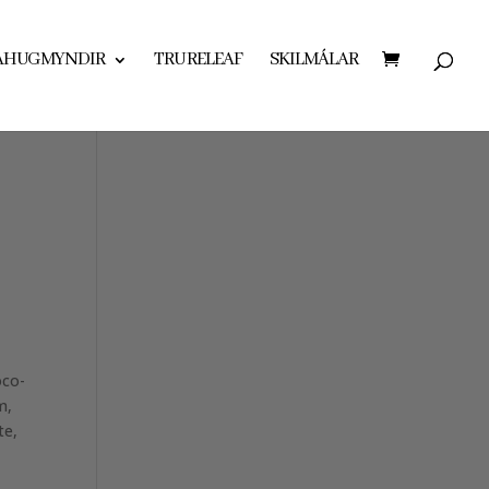
AHUGMYNDIR
TRU RELEAF
SKILMÁLAR
oco-
m,
te,