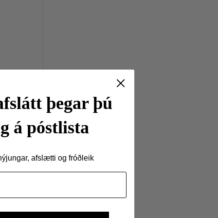
fslátt þegar þú
g á póstlista
jungar, afslætti og fróðleik