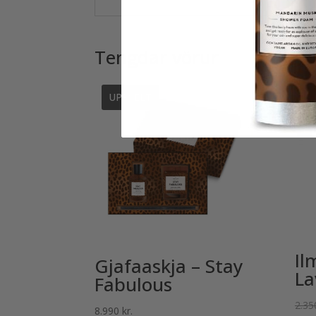
Tengdar vörur
Il
Gjafaaskja – Stay
La
Fabulous
2.3
8.990
kr.