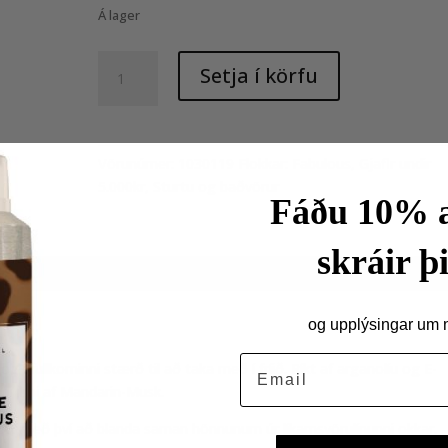
Á lager
Body
Setja í körfu
Wash
Tube
200ml
quantity
Vörunúmer:
1030119
Flokkar:
Fabulous
,
Gjafir undir
5.000kr
,
Sturtu og baðvörur
Fáðu 10% a
skráir þi
og upplýsingar um ný
Email
 í fullkominni stærð til að taka með í fríið. Ríkt af arganolíu og E-
di ilmi af Mandarin-Musk.
ssett með því að blanda saman hönnunum úr líkamsvörulínunni okkar.