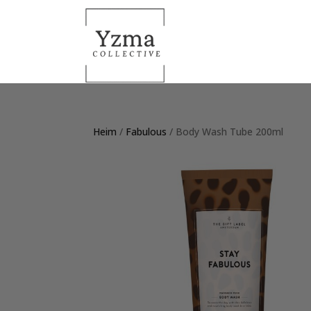
Heim
/
Fabulous
/ Body Wash Tube 200ml