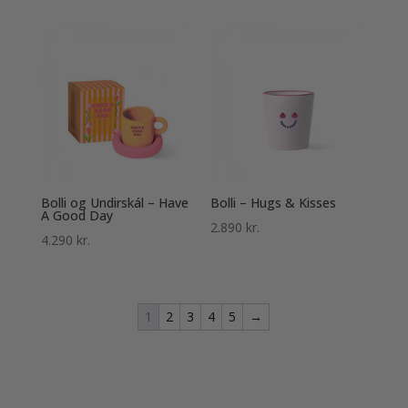
Bolli og Undirskál – Have
Bolli – Hugs & Kisses
A Good Day
2.890
kr.
4.290
kr.
1
2
3
4
5
→