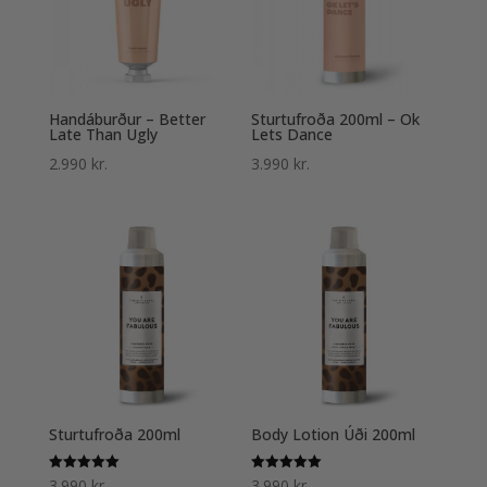
Handáburður – Better
Sturtufroða 200ml – Ok
Late Than Ugly
Lets Dance
2.990
kr.
3.990
kr.
Sturtufroða 200ml
Body Lotion Úði 200ml
Einkunn
Einkunn
3.990
kr.
3.990
kr.