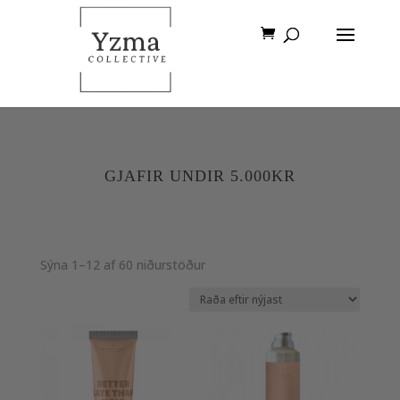
GJAFIR UNDIR 5.000KR
Sorted
Sýna 1–12 af 60 niðurstöður
by
latest