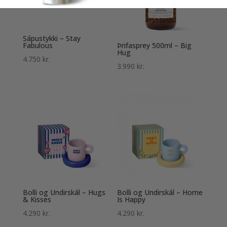
Sápustykki – Stay
Fabulous
Þrifasprey 500ml – Big
Hug
4.750
kr.
3.990
kr.
Bolli og Undirskál – Hugs
Bolli og Undirskál – Home
& Kisses
Is Happy
4.290
kr.
4.290
kr.