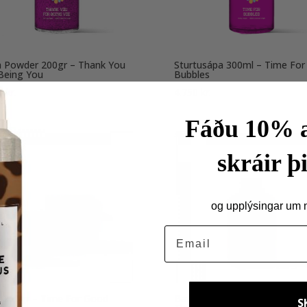
 Powder 200gr – Thank You
Sturtusápa 300ml – Time For
Being You
Bubbles
90
kr.
4.750
kr.
Fáðu 10% a
skráir þi
og upplýsingar um ný
Email
i 200gr – Time For Good
Bath Powder – Time For Goo
S