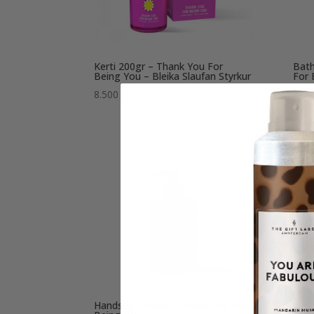
Kerti 200gr – Thank You For
Bath
Being You – Bleika Slaufan Styrkur
For 
8.500
kr.
4.4
Handsápa 300ml – Thank For You
Kert