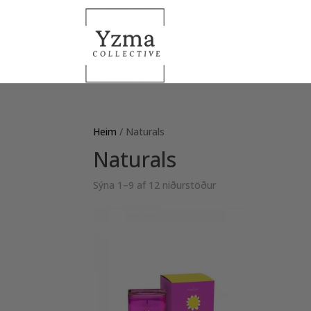
Heim
/ Naturals
Naturals
Sorted
Sýna 1–9 af 12 niðurstöður
by
latest