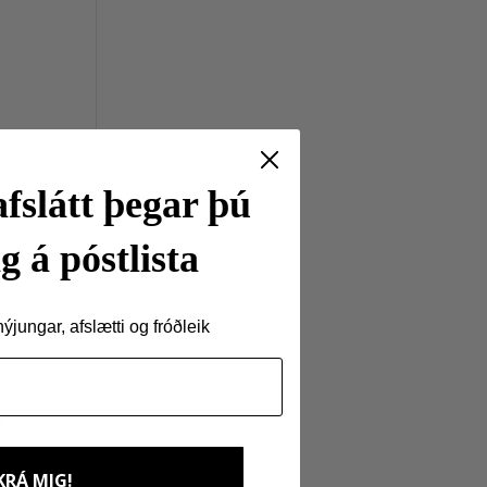
fslátt þegar þú
g á póstlista
jungar, afslætti og fróðleik
d
KRÁ MIG!