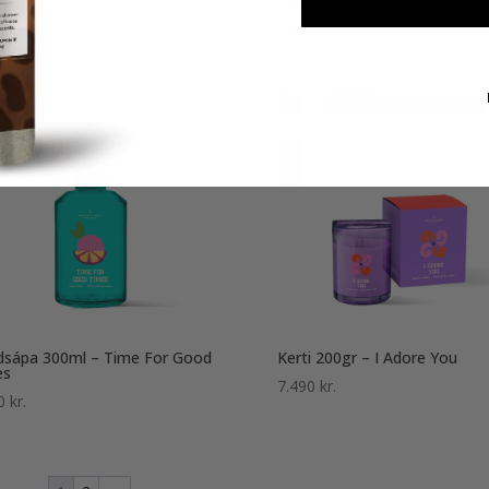
es
Times
90
kr.
4.490
kr.
sápa 300ml – Time For Good
Kerti 200gr – I Adore You
es
7.490
kr.
50
kr.