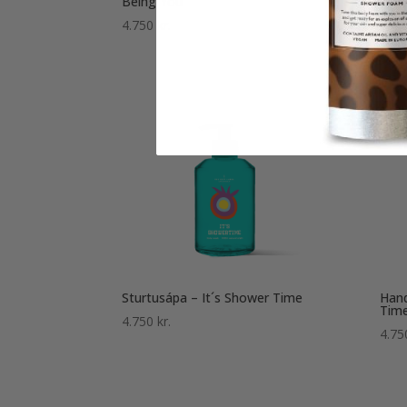
Being You
Tim
4.750
kr.
7.4
Sturtusápa – It´s Shower Time
Hand
Tim
4.750
kr.
4.7